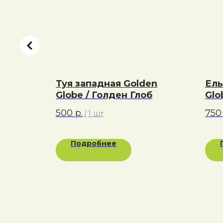
en
Туя западная Golden
Ель
ффет /
Globe / Голден Глоб
Glo
500
р.
750
/
1 шт
Подробнее