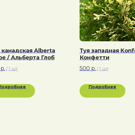
 канадская Alberta
Туя западная Konfe
be / Альберта Глоб
Конфетти
р.
500
р.
/
1 шт
/
1 шт
Подробнее
Подробнее