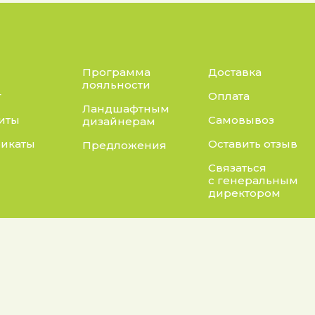
Программа
Доставка
лояльности
г
Оплата
Ландшафтным
иты
Самовывоз
дизайнерам
икаты
Оставить отзыв
Предложения
Связаться
с генеральным
директором
Адрес:
нты:
а конфиденциальности
Калужская область, Бо
район, сельское посел
 на обработку персональных данных
Асеньевское, деревня 
е на получение рекламной информации