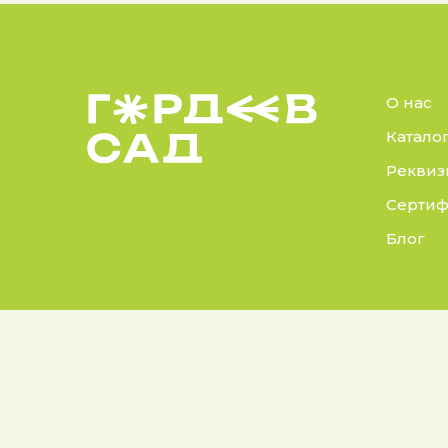
О нас
Катало
Реквиз
Сертиф
Блог
© 2025 Гордеев Сад.
Докуме
Все права защищены
Политик
Не является публичной
Согласие
офертой. Информация на сайте
носит справочный характер
Согласи