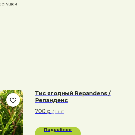
астущая
Тис ягодный Repandens /
Репанденс
700
р.
/
1 шт
Подробнее