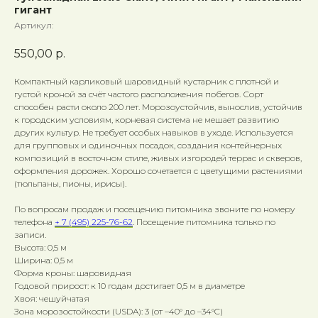
гигант
Артикул:
550,00
р.
Компактный карликовый шаровидный кустарник с плотной и
густой кроной за счёт частого расположения побегов. Сорт
способен расти около 200 лет. Морозоустойчив, вынослив, устойчив
к городским условиям, корневая система не мешает развитию
других культур. Не требует особых навыков в уходе. Используется
для групповых и одиночных посадок, создания контейнерных
композиций в восточном стиле, живых изгородей террас и скверов,
оформления дорожек. Хорошо сочетается с цветущими растениями
(тюльпаны, пионы, ирисы).
По вопросам продаж и посещению питомника звоните по номеру
телефона
+ 7 (495) 225-76-62
. Посещение питомника только по
записи.
Высота: 0,5 м
Ширина: 0,5 м
Форма кроны: шаровидная
Годовой прирост: к 10 годам достигает 0,5 м в диаметре
Хвоя: чешуйчатая
Зона морозостойкости (USDA): 3 (от –40° до –34°C)