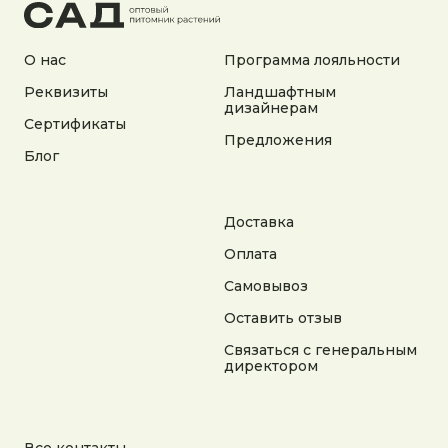
Согласие на получение рекламной информации
© 2025 Гордеев Сад. Все права защищены
О нас
Программа лояльности
Не является публичной офертой. Информация
на сайте носит справочный характер
Реквизиты
Ландшафтным
дизайнерам
Сертификаты
Разработка сайта
Предложения
Блог
Доставка
Оплата
Самовывоз
Оставить отзыв
Связаться с генеральным
директором