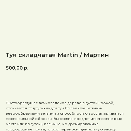
Туя складчатая Martin / Мартин
500,00
р.
В КОРЗИНУ
Быстрорастущее вечнозелёное дерево с густой кроной,
отличается от других видов туй более «пушистыми»
веерообразными ветвями и способностью восстанавливаться
после сильной обрезки. Вынослив, предпочитает солнечные
места или полутень, влажные, но дренированные
плодородные почвы, плохо переносит длительную засуху.