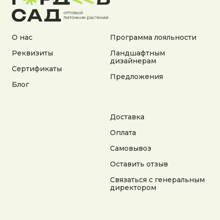
О нас
Программа лояльности
Реквизиты
Ландшафтным
дизайнерам
Сертификаты
Адрес:
Предложения
Калужская область, Боровский район, сельское
Блог
поселение Асеньевское, деревня Гордеево
Документы:
Доставка
Политика конфиденциальности
Согласие на обработку персональных данных
Оплата
Согласие на получение рекламной информации
Самовывоз
© 2025 Гордеев Сад. Все права защищены
Оставить отзыв
Не является публичной офертой. Информация
на сайте носит справочный характер
Связаться с генеральным
директором
Разработка сайта