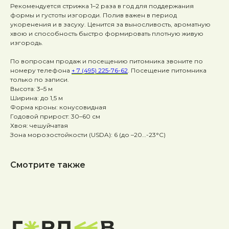
Рекомендуется стрижка 1–2 раза в год для поддержания
формы и густоты изгороди. Полив важен в период
укоренения и в засуху. Ценится за выносливость, ароматную
хвою и способность быстро формировать плотную живую
изгородь.
По вопросам продаж и посещению питомника звоните по
номеру телефона
+ 7 (495) 225-76-62
. Посещение питомника
только по записи.
Высота: 3–5 м
Ширина: до 1,5 м
Форма кроны: конусовидная
Годовой прирост: 30–60 см
Хвоя: чешуйчатая
Зона морозостойкости (USDA): 6 (до –20…-23°C)
Смотрите также