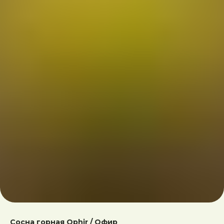
Сосна горная Ophir / Офир