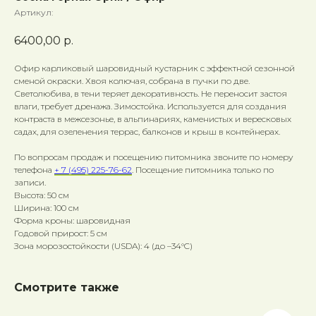
Артикул:
6400,00
р.
Офир карликовый шаровидный кустарник с эффектной сезонной
сменой окраски. Хвоя колючая, собрана в пучки по две.
Светолюбива, в тени теряет декоративность. Не переносит застоя
влаги, требует дренажа. Зимостойка. Используется для создания
контраста в межсезонье, в альпинариях, каменистых и вересковых
садах, для озеленения террас, балконов и крыш в контейнерах.
По вопросам продаж и посещению питомника звоните по номеру
телефона
+ 7 (495) 225-76-62
. Посещение питомника только по
записи.
Высота: 50 см
Ширина: 100 см
Форма кроны: шаровидная
Годовой прирост: 5 см
Зона морозостойкости (USDA): 4 (до –34°C)
Смотрите также