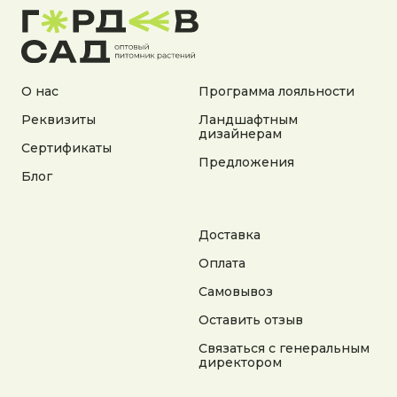
О нас
Программа лояльности
Реквизиты
Ландшафтным
дизайнерам
Адрес:
Сертификаты
Предложения
Калужская область, Боровский район, сельское
Блог
поселение Асеньевское, деревня Гордеево
Документы:
Политика конфиденциальности
Доставка
Согласие на обработку персональных данных
Оплата
Согласие на получение рекламной информации
Самовывоз
© 2025 Гордеев Сад. Все права защищены
Не является публичной офертой. Информация
Оставить отзыв
на сайте носит справочный характер
Связаться с генеральным
директором
Разработка сайта