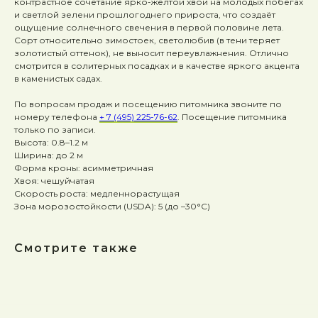
контрастное сочетание ярко-жёлтой хвои на молодых побегах
и светлой зелени прошлогоднего прироста, что создаёт
ощущение солнечного свечения в первой половине лета.
Сорт относительно зимостоек, светолюбив (в тени теряет
золотистый оттенок), не выносит переувлажнения. Отлично
смотрится в солитерных посадках и в качестве яркого акцента
в каменистых садах.
По вопросам продаж и посещению питомника звоните по
номеру телефона
+ 7 (495) 225-76-62
. Посещение питомника
только по записи.
Высота: 0.8–1.2 м
Ширина: до 2 м
Форма кроны: асимметричная
Хвоя: чешуйчатая
Скорость роста: медленнорастущая
Зона морозостойкости (USDA): 5 (до –30°C)
Смотрите также