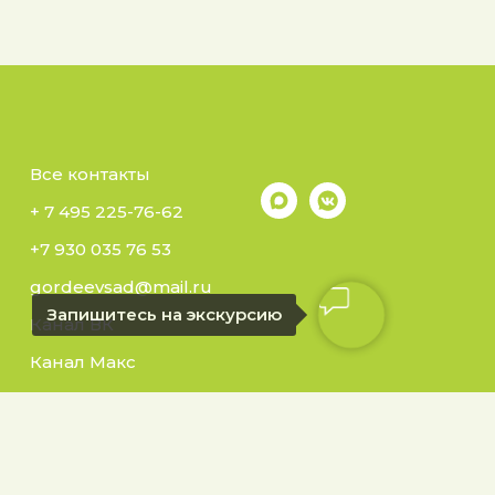
Все контакты
+ 7 495 225-76-62
+7 930 035 76 53
gordeevsad@mail.ru
Запишитесь на экскурсию
Канал ВК
Канал Макс
ровский