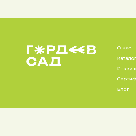
О нас
Катало
Реквиз
Сертиф
Блог
© 2025 Гордеев Сад.
Докуме
Все права защищены
Политик