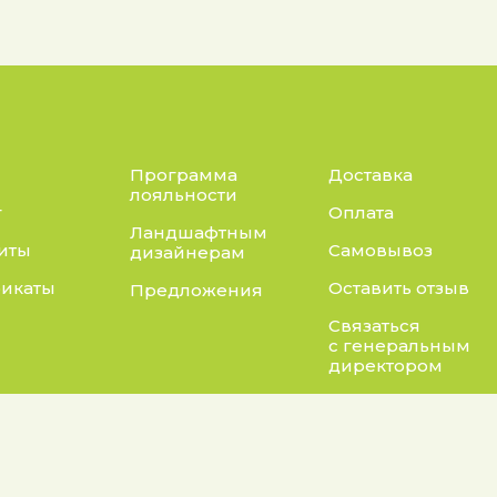
Программа
Доставка
лояльности
г
Оплата
Ландшафтным
иты
Самовывоз
дизайнерам
икаты
Оставить отзыв
Предложения
Связаться
с генеральным
директором
Адрес:
нты:
а конфиденциальности
Калужская область, Бо