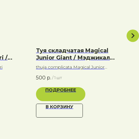
Туя складчатая Magical
Туя
i /
Junior Giant / Мэджикал
Thuj
Джуниор Джайант /
ri
thuja complicata Magical Junior
1 0
Волшебный юный гигант
Giant
500
р.
/
1 шт
ПОДРОБНЕЕ
В КОРЗИНУ