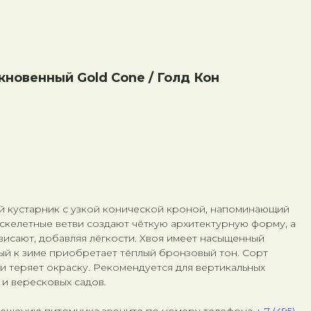
овенный Gold Cone / Голд Кон
ый кустарник с узкой конической кроной, напоминающий
скелетные ветви создают чёткую архитектурную форму, а
висают, добавляя лёгкости. Хвоя имеет насыщенный
ый к зиме приобретает тёплый бронзовый тон. Сорт
ни теряет окраску. Рекомендуется для вертикальных
 и вересковых садов.
сещению питомника звоните по номеру телефона
+ 7 (495)