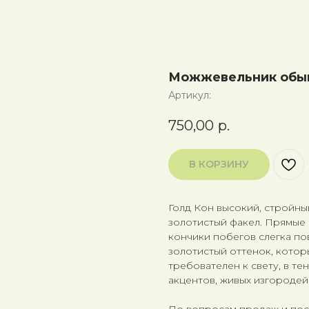
Можжевельник обыкн
Артикул:
750,00
р.
В КОРЗИНУ
Голд Кон высокий, стройн
золотистый факел. Прямые 
кончики побегов слегка по
золотистый оттенок, котор
требователен к свету, в те
акцентов, живых изгородей
По вопросам продаж и по