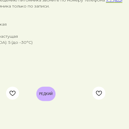
ника только по записи.
кая
растущая
): 5 (до –30°C)
РЕДКИЙ
Р