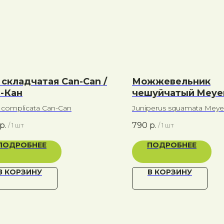
 складчатая Can-Can /
Можжевельник
-Кан
чешуйчатый Meyer
Мейери
a complicata Can-Can
Juniperus squamata Meye
р.
790
р.
/
1 шт
/
1 шт
ПОДРОБНЕЕ
ПОДРОБНЕЕ
В КОРЗИНУ
В КОРЗИНУ