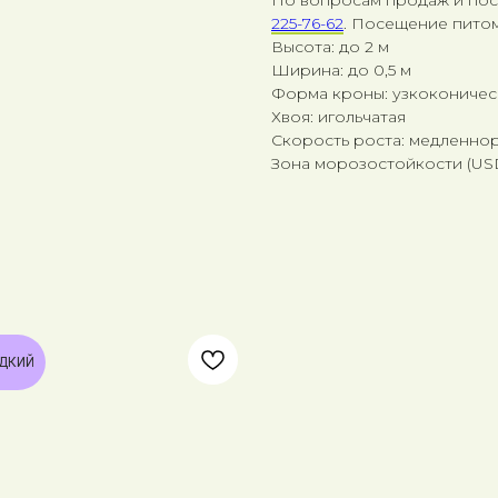
225-76-62
. Посещение питом
Высота: до 2 м
Ширина: до 0,5 м
Форма кроны: узкоконичес
Хвоя: игольчатая
Скорость роста: медленно
Зона морозостойкости (USDA
ДКИЙ