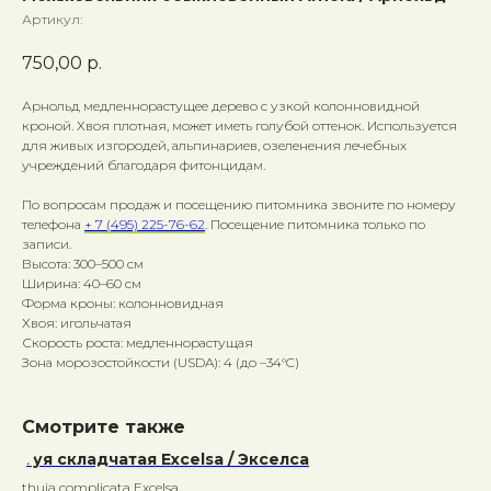
Артикул:
750,00
р.
Арнольд медленнорастущее дерево с узкой колонновидной
кроной. Хвоя плотная, может иметь голубой оттенок. Используется
для живых изгородей, альпинариев, озеленения лечебных
учреждений благодаря фитонцидам.
По вопросам продаж и посещению питомника звоните по номеру
телефона
+ 7 (495) 225-76-62
. Посещение питомника только по
записи.
Высота: 300–500 см
Ширина: 40–60 см
Форма кроны: колонновидная
Хвоя: игольчатая
Скорость роста: медленнорастущая
Зона морозостойкости (USDA): 4 (до –34°C)
Смотрите также
Туя складчатая Excelsa / Экселса
thuja complicata Excelsa