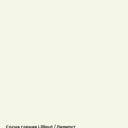
Сосна горная Lilliput / Лилипут