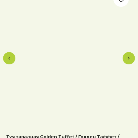
Туя западная Golden Tuffet / Голден Таффет /
Ту