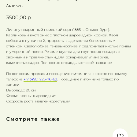
Артикул:
3500,00
р.
Лилипут старинный немецкий сорт (1885 г., Ольденбург).
Карликовый кустарник с плотной шаровидной кроной. Хвоя
собрана в пучки по 2, приросты выделяются более светлым
оттенком. Светолюбива, теневынослива, предпочитает кислые почвы
и умеренный полив. Рекомендуется для групповых посадок с
хвойными и травянистыми, для рокариев, альпинариев,
каменистых садов. Полностью оправдывает своё название.
По вопросам продаж и посещению питомника звоните по номеру
телефона
+ 7 (495) 225-76-62
. Посещение питомника только по
записи.
Высота: до 80 см
Форма кроны: шаровидная
Скорость роста: медленнорастущая
Смотрите также