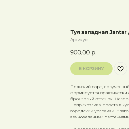
Туя западная Jantar 
Артикул:
900,00
р.
В КОРЗИНУ
Польский сорт, полученный 
формируется практически с
бронзовый оттенок. Незре
Неприхотлива, проста в кул
городским условиям. Благо
вечнозелёными растениями
По вопросам продаж и по