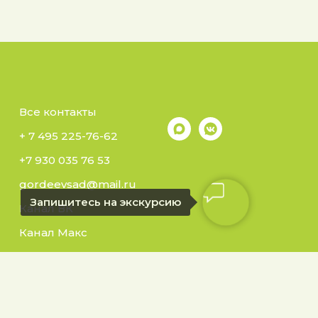
Все контакты
+ 7 495 225-76-62
+7 930 035 76 53
gordeevsad@mail.ru
Запишитесь на экскурсию
Канал ВК
Канал Макс
ровский