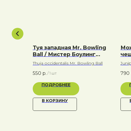
 / Макс
Туя западная Mr. Bowling
Мо
Ball / Мистер Боулинг
чеш
Болл / Мистер Шар
Ме
Thuja occidentalis Mr. Bowling Ball
Juni
550
р.
790
/
1 шт
ПОДРОБНЕЕ
В КОРЗИНУ