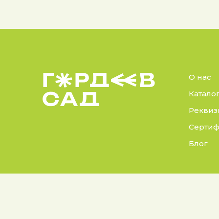
О нас
Катало
Реквиз
Сертиф
Блог
© 2025 Гордеев Сад.
Докуме
Все права защищены
Политик