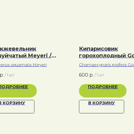
жжевельник
Кипарисовик
уйчатый Meyeri /
горохоплодный Go
йери
Pin Cusion / Голде
perus squamata Meyeri
Chamaecyparis pisifera Go
Казион
Cusion
р.
600
р.
/
1 шт
/
1 шт
ПОДРОБНЕЕ
ПОДРОБНЕЕ
В КОРЗИНУ
В КОРЗИНУ