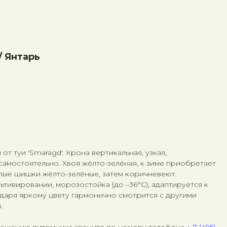
/ Янтарь
от туи 'Smaragd'. Крона вертикальная, узкая,
амостоятельно. Хвоя жёлто-зелёная, к зиме приобретает
лые шишки жёлто-зелёные, затем коричневеют.
ьтивировании, морозостойка (до –36°C), адаптируется к
даря яркому цвету гармонично смотрится с другими
.
сещению питомника звоните по номеру телефона
+ 7 (495)