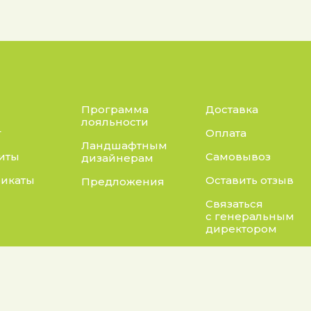
Программа
Доставка
лояльности
г
Оплата
Ландшафтным
иты
Самовывоз
дизайнерам
икаты
Оставить отзыв
Предложения
Связаться
с генеральным
директором
Адрес:
нты:
а конфиденциальности
Калужская область, Бо