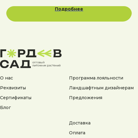
Подробнее
Адрес:
Калужская область, Боровский район, сельское
поселение Асеньевское, деревня Гордеево
Документы:
Политика конфиденциальности
Согласие на обработку персональных данных
О нас
Программа лояльности
Согласие на получение рекламной информации
Реквизиты
Ландшафтным дизайнерам
© 2025 Гордеев Сад. Все права защищены
Сертификаты
Предложения
Не является публичной офертой. Информация
на сайте носит справочный характер
Блог
Разработка сайта
Доставка
Оплата