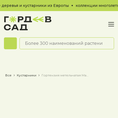
деревья и кустарники из Европы
коллекции многолетни
Обратный звонок
Все
Кустарники
Гортензия метельчатая Magical Vesuvio / Мэджикал Везиввио