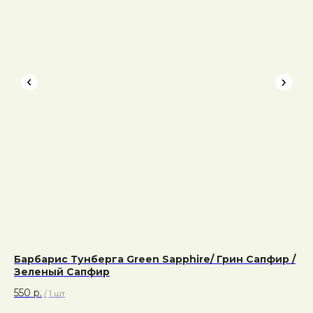
Барбарис Тунберга Green Sapphire/ Грин Сапфир /
Пу
Зеленый Сапфир
Мэ
550
р.
40
/
1 шт