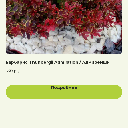
Барбарис Thunbergii Admiration / Адмирейшн
530
р.
/
1 шт
Подробнее
Адрес:
Калужская область, Боровский район, сельское
поселение Асеньевское, деревня Гордеево
Документы:
Политика конфиденциальности