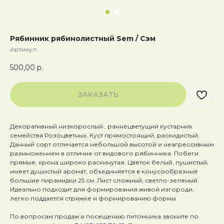
Рябинник рябинолистный Sem / Сэм
Артикул:
500,00
р.
ЗАКАЗАТЬ
Декоративный низкорослый , раннецветущий кустарник
семейства Розоцветных. Куст прямостоящий, раскидистый.
Данный сорт отличается небольшой высотой и неагрессивным
размножением в отличие от видового рябинника. Побеги
прямые, крона широко раскинутая. Цветок белый, пушистый,
имеет душистый аромат, объединяется в конусообразные
большие пирамидки 25 см. Лист сложный, светло-зеленый.
Идеально подходит для формирования живой изгороди,
легко поддается стрижке и формированию формы.
По вопросам продаж и посещению питомника звоните по