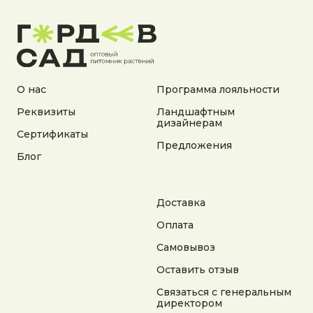
Документы:
Политика конфиденциальности
Согласие на обработку персональных данных
Согласие на получение рекламной информации
© 2025 Гордеев Сад. Все права защищены
Не является публичной офертой. Информация
О нас
Программа лояльности
на сайте носит справочный характер
Реквизиты
Ландшафтным
дизайнерам
Разработка сайта
Сертификаты
Предложения
Блог
Доставка
Оплата
Самовывоз
Оставить отзыв
Связаться с генеральным
директором