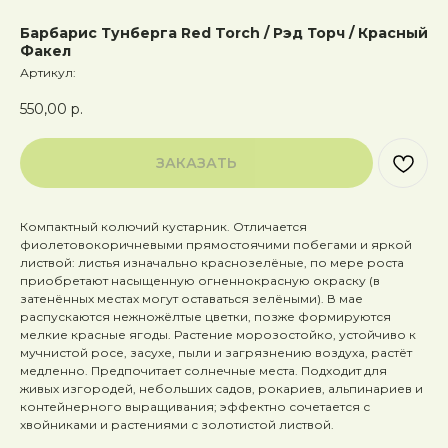
Барбарис Тунберга Red Torch / Рэд Торч / Красный
Факел
Артикул:
550,00
р.
ЗАКАЗАТЬ
Компактный колючий кустарник. Отличается
фиолетовокоричневыми прямостоячими побегами и яркой
листвой: листья изначально краснозелёные, по мере роста
приобретают насыщенную огненнокрасную окраску (в
затенённых местах могут оставаться зелёными). В мае
распускаются нежножёлтые цветки, позже формируются
мелкие красные ягоды. Растение морозостойко, устойчиво к
мучнистой росе, засухе, пыли и загрязнению воздуха, растёт
медленно. Предпочитает солнечные места. Подходит для
живых изгородей, небольших садов, рокариев, альпинариев и
контейнерного выращивания; эффектно сочетается с
хвойниками и растениями с золотистой листвой.