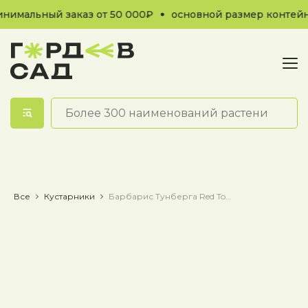
имальный заказ от 50 000₽
основной размер контейне
Обратный звонок
Все
Кустарники
Барбарис Тунберга Red Torch / Рэд Торч / Красный Факел