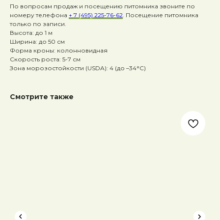
По вопросам продаж и посещению питомника звоните по
номеру телефона
+ 7 (495) 225-76-62
. Посещение питомника
только по записи.
Высота: до 1 м
Ширина: до 50 см
Форма кроны: колонновидная
Скорость роста: 5-7 см
Зона морозостойкости (USDA): 4 (до –34°C)
Смотрите также