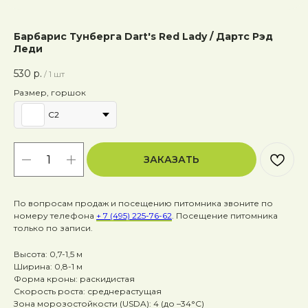
Барбарис Тунберга Dart's Red Lady / Дартс Рэд
Леди
530
р.
/
1 шт
Размер, горшок
C2
ЗАКАЗАТЬ
По вопросам продаж и посещению питомника звоните по
номеру телефона
+ 7 (495) 225-76-62
. Посещение питомника
только по записи.
Высота: 0,7-1,5 м
Ширина: 0,8-1 м
Форма кроны: раскидистая
Скорость роста: среднерастущая
Зона морозостойкости (USDA): 4 (до –34°C)