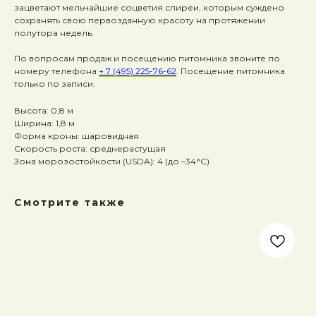
зацветают мельчайшие соцветия спиреи, которым суждено
сохранять свою первозданную красоту на протяжении
полутора недель.
По вопросам продаж и посещению питомника звоните по
номеру телефона
+ 7 (495) 225-76-62
. Посещение питомника
только по записи.
Высота: 0,8 м
Ширина: 1,8 м
Форма кроны: шаровидная
Скорость роста: среднерастущая
Зона морозостойкости (USDA): 4 (до –34°C)
Смотрите также