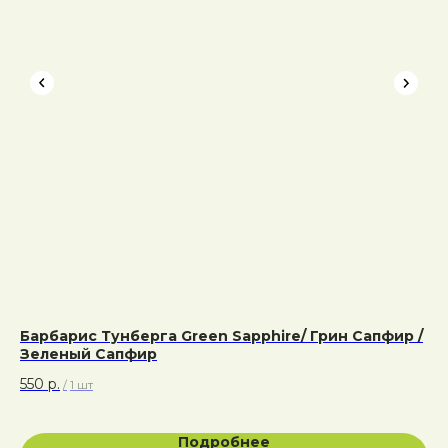
Барбарис Тунберга Green Sapphire/ Грин Сапфир /
Ба
Зеленый Сапфир
53
550
р.
/
1 шт
Адрес:
Подробнее