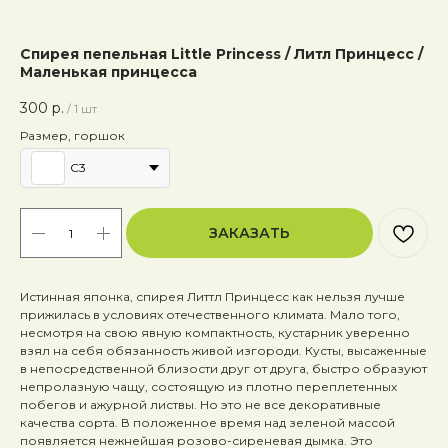
Спирея пепельная Little Princess / Литл Принцесс /
Маленькая принцесса
300
р.
/
1 шт
Размер, горшок
C3
ЗАКАЗАТЬ
Истинная японка, спирея Литтл Принцесс как нельзя лучше
прижилась в условиях отечественного климата. Мало того,
несмотря на свою явную компактность, кустарник уверенно
взял на себя обязанность живой изгороди. Кусты, высаженные
в непосредственной близости друг от друга, быстро образуют
непролазную чащу, состоящую из плотно переплетенных
побегов и ажурной листвы. Но это не все декоративные
качества сорта. В положенное время над зеленой массой
появляется нежнейшая розово-сиреневая дымка. Это