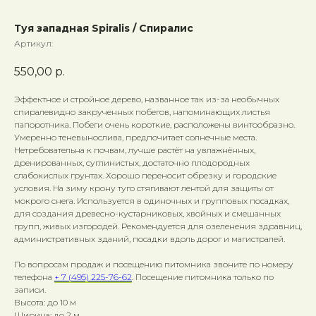
Туя западная Spiralis / Спиралис
Артикул:
550,00
р.
Эффектное и стройное дерево, названное так из-за необычных
спиралевидно закрученных побегов, напоминающих листья
папоротника. Побеги очень короткие, расположены винтообразно.
Умеренно теневынослива, предпочитает солнечные места.
Нетребовательна к почвам, лучше растёт на увлажнённых,
дренированных, суглинистых, достаточно плодородных
слабокислых грунтах. Хорошо переносит обрезку и городские
условия. На зиму крону туго стягивают лентой для защиты от
мокрого снега. Используется в одиночных и групповых посадках,
для создания древесно-кустарниковых, хвойных и смешанных
групп, живых изгородей. Рекомендуется для озеленения здравниц,
административных зданий, посадки вдоль дорог и магистралей.
По вопросам продаж и посещению питомника звоните по номеру
телефона
+ 7 (495) 225-76-62
. Посещение питомника только по
записи.
Высота: до 10 м
Ширина: до 2 м