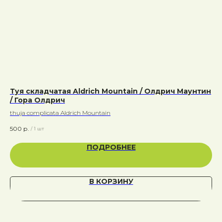
Туя складчатая Aldrich Mountain / Олдрич Маунтин
Ки
/ Гора Олдрич
Го
thuja complicata Aldrich Mountain
Cha
500
р.
60
/
1 шт
ПОДРОБНЕЕ
В КОРЗИНУ
Адрес:
Калужская область, Боровский район, сельское
поселение Асеньевское, деревня Гордеево