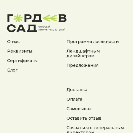
Документы:
Политика конфиденциальности
Согласие на обработку персональных данных
Согласие на получение рекламной информации
© 2025 Гордеев Сад. Все права защищены
Не является публичной офертой. Информация
О нас
Программа лояльности
на сайте носит справочный характер
Реквизиты
Ландшафтным
дизайнерам
Разработка сайта
Сертификаты
Предложения
Блог
Доставка
Оплата
Самовывоз
Оставить отзыв
Связаться с генеральным
директором