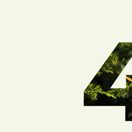
Причино
интер