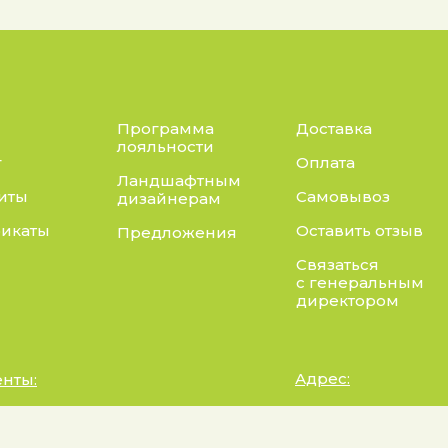
Программа
Доставка
лояльности
г
Оплата
Ландшафтным
иты
Самовывоз
дизайнерам
икаты
Оставить отзыв
Предложения
Связаться
с генеральным
директором
Адрес:
нты:
а конфиденциальности
Калужская область, Бо
район, сельское посел
 на обработку персональных данных