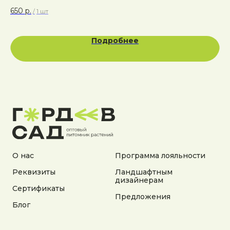
650
р.
45
/
1 шт
Подробнее
Адрес:
Калужская область, Боровский район, сельское
поселение Асеньевское, деревня Гордеево
Документы:
Политика конфиденциальности
Согласие на обработку персональных данных
О нас
Программа лояльности
Согласие на получение рекламной информации
Реквизиты
Ландшафтным
дизайнерам
© 2025 Гордеев Сад. Все права защищены
Сертификаты
Не является публичной офертой. Информация
Предложения
на сайте носит справочный характер
Блог
Разработка сайта