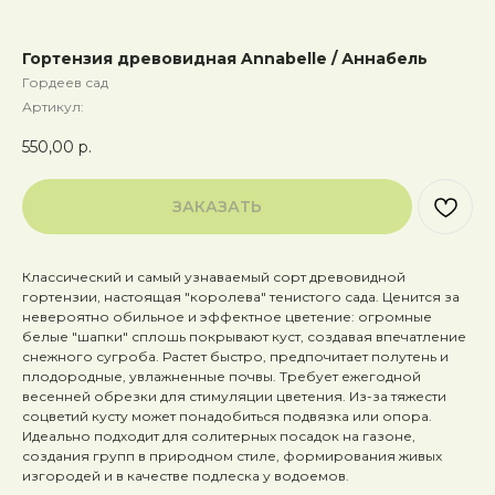
Гортензия древовидная Annabelle / Аннабель
Гордеев сад
Артикул:
550,00
р.
ЗАКАЗАТЬ
Классический и самый узнаваемый сорт древовидной
гортензии, настоящая "королева" тенистого сада. Ценится за
невероятно обильное и эффектное цветение: огромные
белые "шапки" сплошь покрывают куст, создавая впечатление
снежного сугроба. Растет быстро, предпочитает полутень и
плодородные, увлажненные почвы. Требует ежегодной
весенней обрезки для стимуляции цветения. Из-за тяжести
соцветий кусту может понадобиться подвязка или опора.
Идеально подходит для солитерных посадок на газоне,
создания групп в природном стиле, формирования живых
изгородей и в качестве подлеска у водоемов.