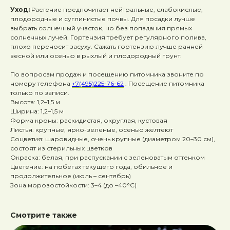
Уход:
Растение предпочитает нейтральные, слабокислые,
плодородные и суглинистые почвы. Для посадки лучше
выбрать солнечный участок, но без попадания прямых
солнечных лучей. Гортензия требует регулярного полива,
плохо переносит засуху. Сажать гортензию лучше ранней
весной или осенью в рыхлый и плодородный грунт.
По вопросам продаж и посещению питомника звоните по
номеру телефона
+7(495)225-76-62
. Посещение питомника
только по записи.
Высота: 1,2–1,5 м
Ширина: 1,2–1,5 м
Форма кроны: раскидистая, округлая, кустовая
Листья: крупные, ярко-зеленые, осенью желтеют
Соцветия: шаровидные, очень крупные (диаметром 20–30 см),
состоят из стерильных цветков
Окраска: белая, при распускании с зеленоватым оттенком
Цветение: на побегах текущего года, обильное и
продолжительное (июль – сентябрь)
Зона морозостойкости: 3–4 (до –40°C)
Смотрите также