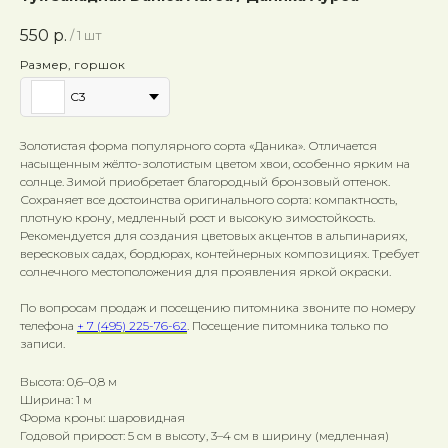
550
р.
/
1 шт
Размер, горшок
C3
Золотистая форма популярного сорта «Даника». Отличается
насыщенным жёлто-золотистым цветом хвои, особенно ярким на
солнце. Зимой приобретает благородный бронзовый оттенок.
Сохраняет все достоинства оригинального сорта: компактность,
плотную крону, медленный рост и высокую зимостойкость.
Рекомендуется для создания цветовых акцентов в альпинариях,
вересковых садах, бордюрах, контейнерных композициях. Требует
солнечного местоположения для проявления яркой окраски.
По вопросам продаж и посещению питомника звоните по номеру
телефона
+ 7 (495) 225-76-62
. Посещение питомника только по
записи.
Высота: 0,6–0,8 м
Ширина: 1 м
Форма кроны: шаровидная
Годовой прирост: 5 см в высоту, 3–4 см в ширину (медленная)