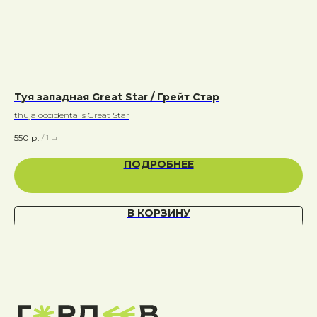
Туя западная Great Star / Грейт Стар
thuja occidentalis Great Star
550
р.
/
1 шт
ПОДРОБНЕЕ
В КОРЗИНУ
Адрес:
Калужская область, Боровский район, сельское
поселение Асеньевское, деревня Гордеево
Документы:
Политика конфиденциальности