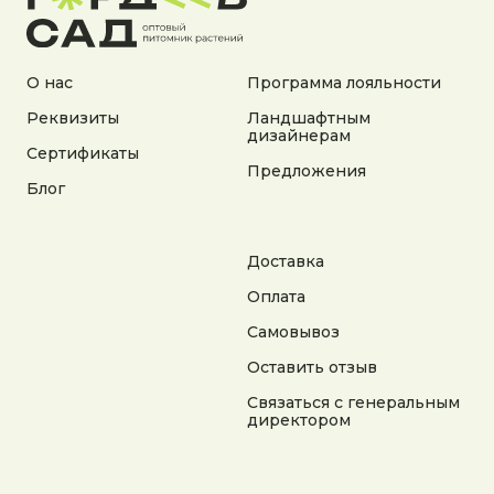
Согласие на обработку персональных данных
Согласие на получение рекламной информации
© 2025 Гордеев Сад. Все права защищены
О нас
Программа лояльности
Не является публичной офертой. Информация
на сайте носит справочный характер
Реквизиты
Ландшафтным
дизайнерам
Сертификаты
Разработка сайта
Предложения
Блог
Доставка
Оплата
Самовывоз
Оставить отзыв
Связаться с генеральным
директором