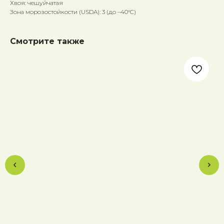
Хвоя: чешуйчатая
Зона морозостойкости (USDA): 3 (до –40°C)
Смотрите также
Ти
Tax
70