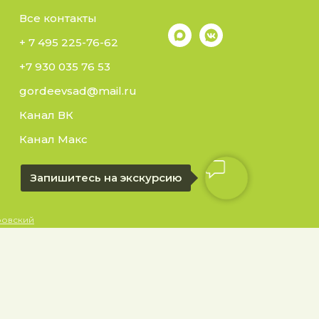
Все контакты
+ 7 495 225-76-62
+7 930 035 76 53
gordeevsad@mail.ru
Канал ВК
Канал Макс
Запишитесь на экскурсию
ровский
ение
Гордеево
Разработка сайта