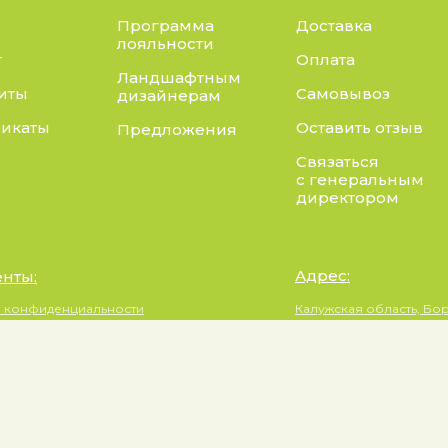
Программа
Доставка
лояльности
г
Оплата
Ландшафтным
иты
Самовывоз
дизайнерам
икаты
Оставить отзыв
Предложения
Связаться
с генеральным
директором
Адрес:
нты:
а конфиденциальности
Калужская область, Бо
район, сельское посел
 на обработку персональных данных
Асеньевское, деревня 
е на получение рекламной информации