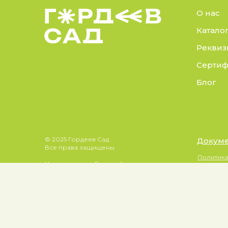
О нас
Катало
Реквиз
Сертиф
Блог
© 2025 Гордеев Сад.
Докуме
Все права защищены
Политик
Не является публичной
Согласие
офертой. Информация на сайте
носит справочный характер
Согласи