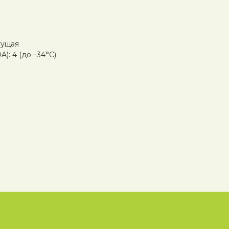
тущая
): 4 (до –34°C)