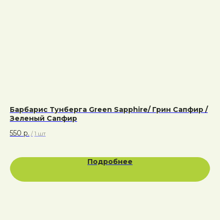
Барбарис Тунберга Green Sapphire/ Грин Сапфир /
Го
Зеленый Сапфир
Гр
550
р.
65
/
1 шт
Подробнее