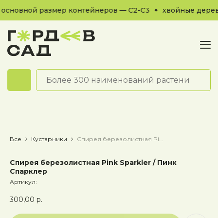
основной размер контейнеров — С2-С3
хвойные деревь
Обратный звонок
Все
Кустарники
Спирея березолистная Pink Sparkler / Пинк Спарклер
Спирея березолистная Pink Sparkler / Пинк
Спарклер
Артикул:
300,00
р.