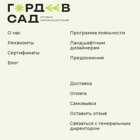
О нас
Программа лояльности
Реквизиты
Ландшафтным
дизайнерам
Адрес:
Сертификаты
Предложения
Калужская область, Боровский район, сельское
Блог
поселение Асеньевское, деревня Гордеево
Документы:
Политика конфиденциальности
Доставка
Согласие на обработку персональных данных
Согласие на получение рекламной информации
Оплата
Самовывоз
© 2025 Гордеев Сад. Все права защищены
Не является публичной офертой. Информация
Оставить отзыв
на сайте носит справочный характер
Связаться с генеральным
директором
Разработка сайта