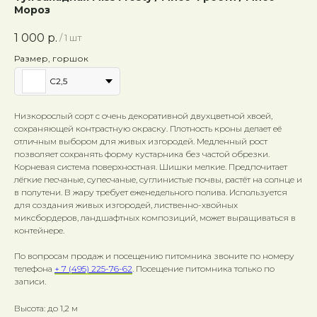
Мороз
1 000
р.
/
1 шт
Размер, горшок
C2,5
Низкорослый сорт с очень декоративной двухцветной хвоей,
сохраняющей контрастную окраску. Плотность кроны делает её
отличным выбором для живых изгородей. Медленный рост
позволяет сохранять форму кустарника без частой обрезки.
Корневая система поверхностная. Шишки мелкие. Предпочитает
лёгкие песчаные, супесчаные, суглинистые почвы, растёт на солнце и
в полутени. В жару требует еженедельного полива. Используется
для создания живых изгородей, лиственно-хвойных
миксбордеров, ландшафтных композиций, может выращиваться в
контейнере.
По вопросам продаж и посещению питомника звоните по номеру
телефона
+ 7 (495) 225-76-62
. Посещение питомника только по
записи.
Высота: до 1,2 м