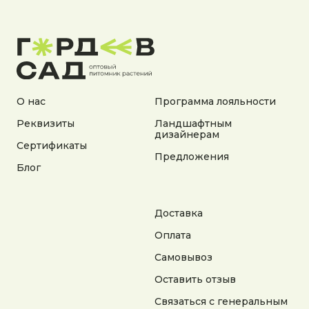
Документы:
Политика конфиденциальности
Согласие на обработку персональных данных
Согласие на получение рекламной информации
© 2025 Гордеев Сад. Все права защищены
Не является публичной офертой. Информация
О нас
Программа лояльности
на сайте носит справочный характер
Реквизиты
Ландшафтным
дизайнерам
Разработка сайта
Сертификаты
Предложения
Блог
Доставка
Оплата
Самовывоз
Оставить отзыв
Связаться с генеральным