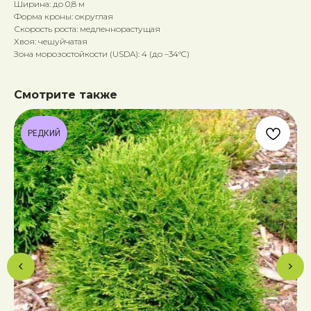
Ширина: до 0,8 м
Форма кроны: округлая
Скорость роста: медленнорастущая
Хвоя: чешуйчатая
Зона морозостойкости (USDA): 4 (до –34°C)
Смотрите также
РЕДКИЙ