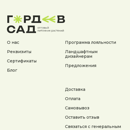
Документы:
Политика конфиденциальности
Согласие на обработку персональных данных
Согласие на получение рекламной информации
© 2025 Гордеев Сад. Все права защищены
Не является публичной офертой. Информация
О нас
Программа лояльности
на сайте носит справочный характер
Реквизиты
Ландшафтным
дизайнерам
Разработка сайта
Сертификаты
Предложения
Блог
Доставка
Оплата
Самовывоз
Оставить отзыв
Связаться с генеральным