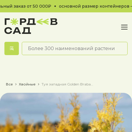
й заказ от 50 000₽
основной размер контейнеров — С
Обратный звонок
Все
Хвойные
Туя западная Golden Brabant / Голден Брабант