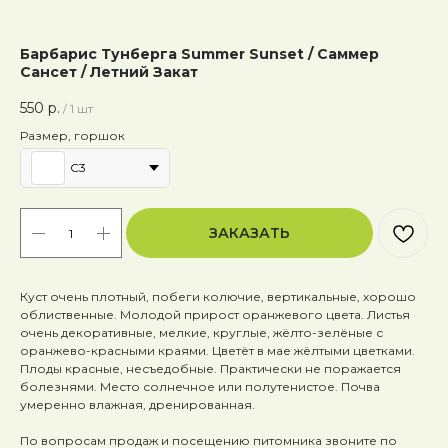
Барбарис Тунберга Summer Sunset / Саммер
Сансет / Летний Закат
550
р.
/
1 шт
Размер, горшок
C3
ЗАКАЗАТЬ
Куст очень плотный, побеги колючие, вертикальные, хорошо
облиственные. Молодой прирост оранжевого цвета. Листья
очень декоративные, мелкие, круглые, жёлто-зелёные с
оранжево-красными краями. Цветёт в мае жёлтыми цветками.
Плоды красные, несъедобные. Практически не поражается
болезнями. Место солнечное или полутенистое. Почва
умеренно влажная, дренированная.
По вопросам продаж и посещению питомника звоните по