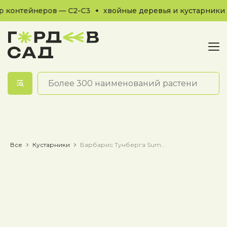
 контейнеров — С2-С3
хвойные деревья и кустарники 
Обратный звонок
Все
Кустарники
Барбарис Тунберга Summer Sunset / Саммер Сансет / Летний Закат