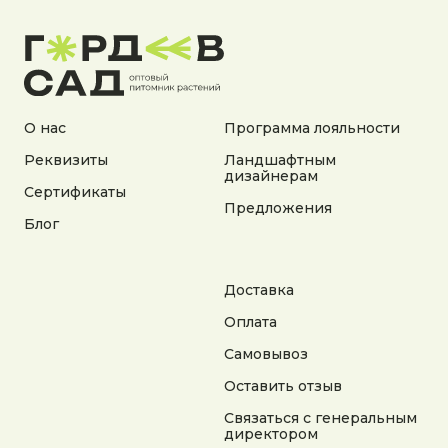
Документы:
Политика конфиденциальности
Согласие на обработку персональных данных
Согласие на получение рекламной информации
© 2025 Гордеев Сад. Все права защищены
Не является публичной офертой. Информация
О нас
Программа лояльности
на сайте носит справочный характер
Реквизиты
Ландшафтным
дизайнерам
Разработка сайта
Сертификаты
Предложения
Блог
Доставка
Оплата
Самовывоз
Оставить отзыв
Связаться с генеральным
директором