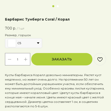
Барбарис Тунберга Coral / Корал
700
р.
/
1 шт
Размер, горшок
C5
ЗАКАЗАТЬ
Кусты барбариса Коралл довольно миниатюрны. Растет куст
медленно, но живет очень долго. На протяжении 50 лет он
может быть достойным украшением участка, если обеспечить
ему минимальный уход. Особенно красивы листья кустарника,
которые имеют коралловый цвет. Цветут кусты барбариса в
конце мая – начале июня. Цветы имеют красный цвет с желтой
сердцевиной. Диаметр цветка составляет 1 см, в соцветиях
располагаются по 5-6 штук.