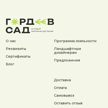
Документы:
Политика конфиденциальности
Согласие на обработку персональных данных
Согласие на получение рекламной информации
© 2025 Гордеев Сад. Все права защищены
Не является публичной офертой. Информация
на сайте носит справочный характер
О нас
Программа лояльности
Реквизиты
Ландшафтным
Разработка сайта
дизайнерам
Сертификаты
Предложения
Блог
Доставка
Оплата
Самовывоз
Оставить отзыв