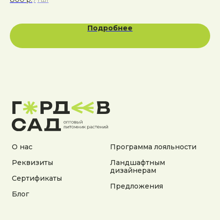
/
1 шт
Подробнее
Адрес:
Калужская область, Боровский район, сельское
поселение Асеньевское, деревня Гордеево
Документы:
Политика конфиденциальности
Согласие на обработку персональных данных
О нас
Программа лояльности
Согласие на получение рекламной информации
Реквизиты
Ландшафтным
дизайнерам
© 2025 Гордеев Сад. Все права защищены
Сертификаты
Не является публичной офертой. Информация
Предложения
на сайте носит справочный характер
Блог
Разработка сайта