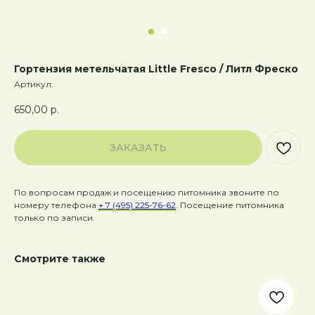
Гортензия метельчатая Little Fresco / Литл Фреско
Артикул:
650,00
р.
ЗАКАЗАТЬ
По вопросам продаж и посещению питомника звоните по
номеру телефона
+ 7 (495) 225-76-62
. Посещение питомника
только по записи.
Смотрите также
Пу
Дэ
40