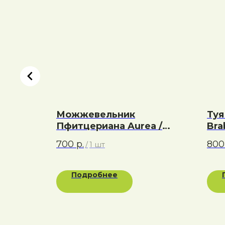
nzwerg
Можжевельник
Туя
Пфитцериана Aurea /
Bra
Ауреа
700
р.
800
/
1 шт
Подробнее