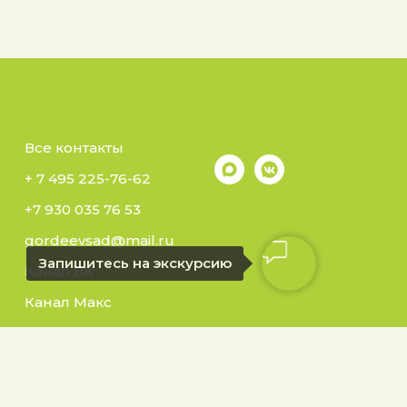
Все контакты
+ 7 495 225-76-62
+7 930 035 76 53
gordeevsad@mail.ru
Запишитесь на экскурсию
Канал ВК
Канал Макс
ровский