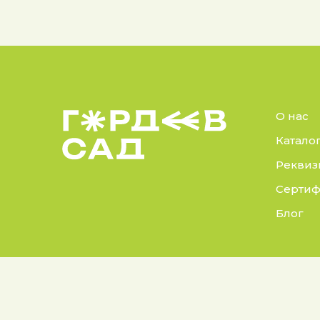
О нас
Катало
Реквиз
Сертиф
Блог
© 2025 Гордеев Сад.
Докуме
Все права защищены
Политик