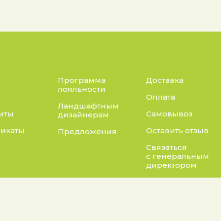
Программа
Доставка
лояльности
г
Оплата
Ландшафтным
иты
Самовывоз
дизайнерам
икаты
Оставить отзыв
Предложения
Связаться
с генеральным
директором
Адрес:
нты:
а конфиденциальности
Калужская область, Бо