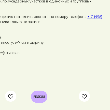
в, приусадебных участков в одиночных и групповых
ещению питомника звоните по номеру телефона
+ 7 (495)
ника только по записи.
я
 высоту, 5–7 см в ширину
A): высокая
РЕДКИЙ
Р