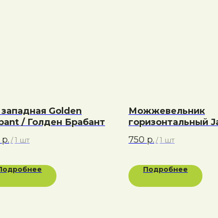
 западная Golden
Можжевельник
bant / Голден Брабант
горизонтальный J
River / Джед Риве
р.
750
р.
/
1 шт
/
1 шт
Подробнее
Подробнее