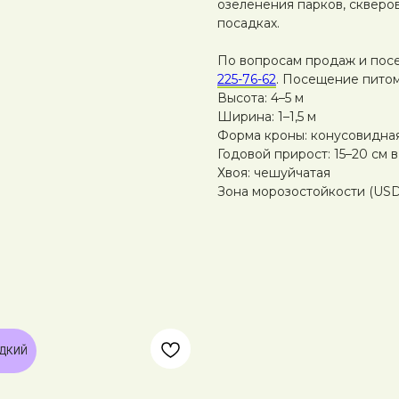
озеленения парков, скверо
посадках.
По вопросам продаж и пос
225-76-62
. Посещение питом
Высота: 4–5 м
Ширина: 1–1,5 м
Форма кроны: конусовидна
Годовой прирост: 15–20 см в
Хвоя: чешуйчатая
Зона морозостойкости (USD
ДКИЙ