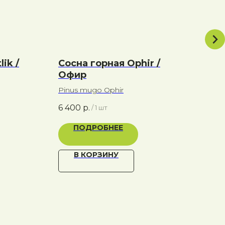
ik /
Сосна горная Ophir /
Туя
Офир
Aur
Pinus mugo Ophir
thuj
6 400
р.
550
/
1 шт
ПОДРОБНЕЕ
В КОРЗИНУ