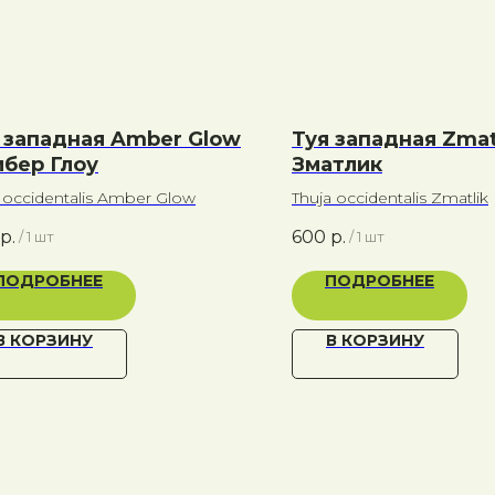
 западная Amber Glow
Туя западная Zmatl
мбер Глоу
Зматлик
a occidentalis Amber Glow
Thuja occidentalis Zmatlik
р.
600
р.
/
1 шт
/
1 шт
ПОДРОБНЕЕ
ПОДРОБНЕЕ
В КОРЗИНУ
В КОРЗИНУ