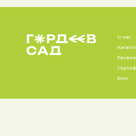
О нас
Катало
Реквиз
Сертиф
Блог
© 2025 Гордеев Сад.
Докуме
Все права защищены
Политик
Не является публичной
Согласие
офертой. Информация на сайте