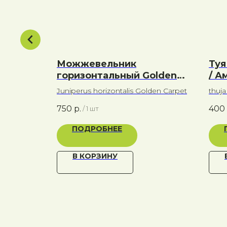
en Anne
Можжевельник
Туя
горизонтальный Golden
/ А
Carpet / Голден Карпет
 Anne
Juniperus horizontalis Golden Carpet
thuj
750
р.
400
/
1 шт
ПОДРОБНЕЕ
В КОРЗИНУ