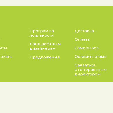
Программа
Доставка
лояльности
г
Оплата
Ландшафтным
иты
Самовывоз
дизайнерам
икаты
Оставить отзыв
Предложения
Связаться
с генеральным
директором
Адрес:
нты:
а конфиденциальности
Калужская область, Бо
район, сельское посел
 на обработку персональных данных
Асеньевское, деревня 