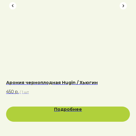
Арония черноплодная Hugin / Хьюгин
Го
Ст
450
р.
/
1 шт
80
Подробнее