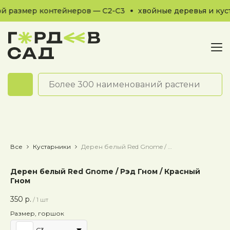
 размер контейнеров — С2-С3
хвойные деревья и кус
Обратный звонок
Все
Кустарники
Дерен белый Red Gnome / Рэд Гном / Красный Гном
Дерен белый Red Gnome / Рэд Гном / Красный
Гном
350
р.
/
1 шт
Размер, горшок
C3