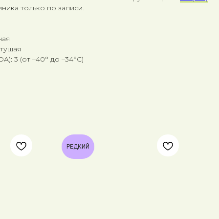
ника только по записи.
ная
стущая
): 3 (от –40° до –34°C)
Мо
об
РЕДКИЙ
Gr
Com
700