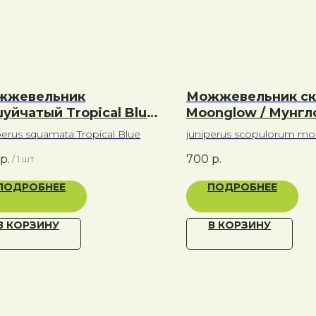
жжевельник
Можжевельник ск
уйчатый Tropical Blue
Moonglow / Мунгл
ропикал Блю
perus squamata Tropical Blue
juniperus scopulorum m
р.
700
р.
/
1 шт
ПОДРОБНЕЕ
ПОДРОБНЕЕ
В КОРЗИНУ
В КОРЗИНУ