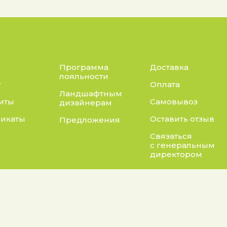
Программа
Доставка
лояльности
г
Оплата
Ландшафтным
иты
Самовывоз
дизайнерам
икаты
Оставить отзыв
Предложения
Связаться
с генеральным
директором
Адрес:
нты:
а конфиденциальности
Калужская область, Бо
район, сельское посел
 на обработку персональных данных