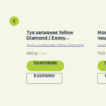
ar /
Туя западная Yellow
Мо
Diamond / Еллоу
чеш
Даймонд/ Желтый
/ Т
Thuja occidentalis Yellow Diamond
Juni
Бриллиант
400
р.
700
/
1 шт
ПОДРОБНЕЕ
В КОРЗИНУ