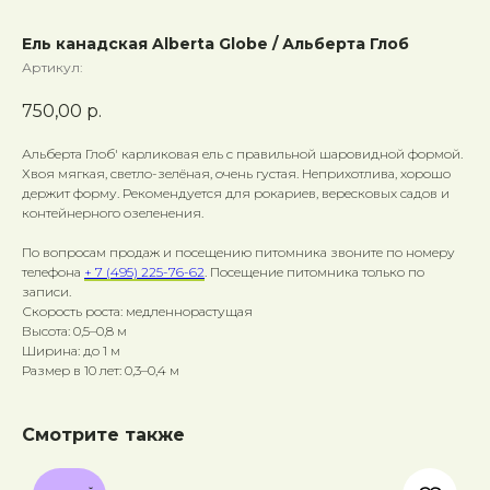
Ель канадская Alberta Globe / Альберта Глоб
Артикул:
750,00
р.
Альберта Глоб' карликовая ель с правильной шаровидной формой.
Хвоя мягкая, светло-зелёная, очень густая. Неприхотлива, хорошо
держит форму. Рекомендуется для рокариев, вересковых садов и
контейнерного озеленения.
По вопросам продаж и посещению питомника звоните по номеру
телефона
+ 7 (495) 225-76-62
. Посещение питомника только по
записи.
Скорость роста: медленнорастущая
Высота: 0,5–0,8 м
Ширина: до 1 м
Размер в 10 лет: 0,3–0,4 м
Смотрите также