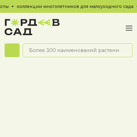
опы
коллекции многолетников для малоуходного сада
Обратный звонок