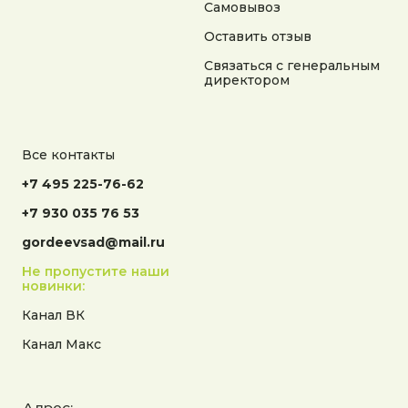
Самовывоз
Документы:
Политика конфиденциальности
Оставить отзыв
Согласие на обработку персональных данных
Согласие на получение рекламной информации
Связаться с генеральным
директором
© 2025 Гордеев Сад. Все права защищены
Не является публичной офертой. Информация
на сайте носит справочный характер
Все контакты
Разработка сайта
+7 495 225-76-62
+7 930 035 76 53
gordeevsad@mail.ru
Не пропустите наши
новинки:
Канал ВК
Канал Макс