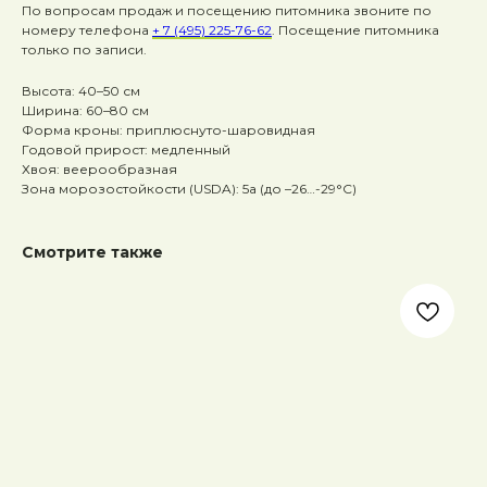
По вопросам продаж и посещению питомника звоните по
номеру телефона
+ 7 (495) 225-76-62
. Посещение питомника
только по записи.
Высота: 40–50 см
Ширина: 60–80 см
Форма кроны: приплюснуто-шаровидная
Годовой прирост: медленный
Хвоя: веерообразная
Зона морозостойкости (USDA): 5a (до –26…-29°C)
Смотрите также