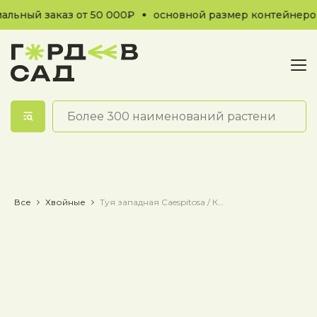
ьный заказ от 50 000₽
основной размер контейнеров
Обратный звонок
Все
Хвойные
Туя западная Caespitosa / Каэспитоза