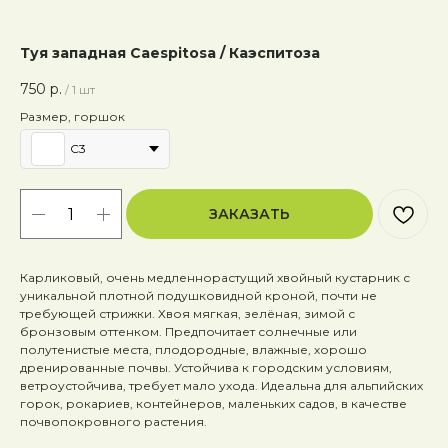
Туя западная Caespitosa / Каэспитоза
750
р.
/
1 шт
Размер, горшок
C3
ЗАКАЗАТЬ
Карликовый, очень медленнорастущий хвойный кустарник с
уникальной плотной подушковидной кроной, почти не
требующей стрижки. Хвоя мягкая, зелёная, зимой с
бронзовым оттенком. Предпочитает солнечные или
полутенистые места, плодородные, влажные, хорошо
дренированные почвы. Устойчива к городским условиям,
ветроустойчива, требует мало ухода. Идеальна для альпийских
горок, рокариев, контейнеров, маленьких садов, в качестве
почвопокровного растения.