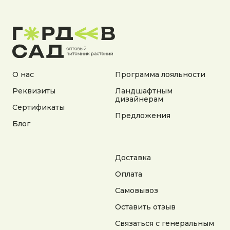
Документы:
Политика конфиденциальности
Согласие на обработку персональных данных
Согласие на получение рекламной информации
© 2025 Гордеев Сад. Все права защищены
Не является публичной офертой. Информация
О нас
Программа лояльности
на сайте носит справочный характер
Реквизиты
Ландшафтным
дизайнерам
Разработка сайта
Сертификаты
Предложения
Блог
Доставка
Оплата
Самовывоз
Оставить отзыв
Связаться с генеральным