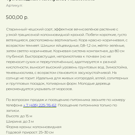
Артикул:
500,00
р.
Старинный чешский сорт, эффектное вечнозелёное растение с
узкой грациозной колонновидной кроной. Побеги короткие, густо
ветвящиеся, расположены вертикально. Кора красно-коричневая, с
возрастом темнеет. Шишки яйцевидные, 0,8–1,2 см, жёлто-зелёные,
затем светло-коричневые. Корневая система компактная, до 80 см
глубиной. Быстрорастущая, неприхотлива к почвам (но не
переносит сухих и переуплотнённых), адаптируется к разной
кислотности, выносит высокий уровень грунтовых вод. Зимостойка,
теневынослива, с возрастом становится засухоустойчивой. На
солнце не горит. Идеальна для живых изгородей, аллей, солитерных
и групповых посадок, топиарных форм. Молодые деревца
рекомендуется укрывать от морозов.
По вопросам продаж и посещению питомника звоните по номеру
телефона
+ 7 (495) 225-76-62
. Посещение питомника только по
записи.
Высота: до 15 м
Ширина: до 3 м
Форма кроны: колонновидная
Годовой прирост: 25–30 см