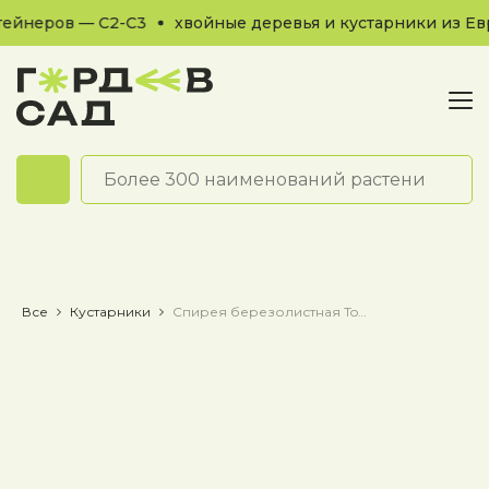
ейнеров — С2-С3
хвойные деревья и кустарники из Евр
Обратный звонок
Все
Кустарники
Спирея березолистная Tor Gold / Тор Голд