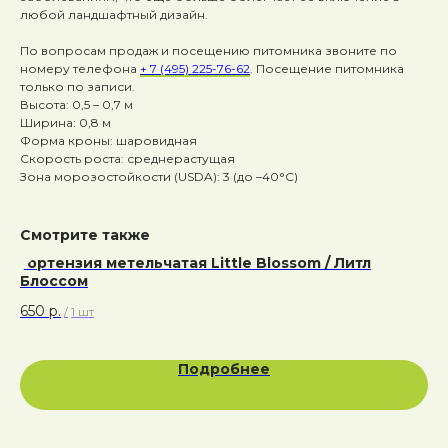
любой ландшафтный дизайн.
По вопросам продаж и посещению питомника звоните по
номеру телефона
+ 7 (495) 225-76-62
. Посещение питомника
только по записи.
Высота: 0,5 – 0,7 м
Ширина: 0,8 м
Форма кроны: шаровидная
Скорость роста: среднерастущая
Зона морозостойкости (USDA): 3 (до –40°C)
Смотрите также
Гортензия метельчатая Little Blossom / Литл
Блоссом
650
р.
/
1 шт
Подробнее