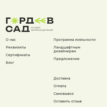
Документы:
Политика конфиденциальности
Согласие на обработку персональных данных
Согласие на получение рекламной информации
© 2025 Гордеев Сад. Все права защищены
Не является публичной офертой. Информация
на сайте носит справочный характер
О нас
Программа лояльности
Реквизиты
Ландшафтным
Разработка сайта
дизайнерам
Сертификаты
Предложения
Блог
Доставка
Оплата
Самовывоз
Оставить отзыв