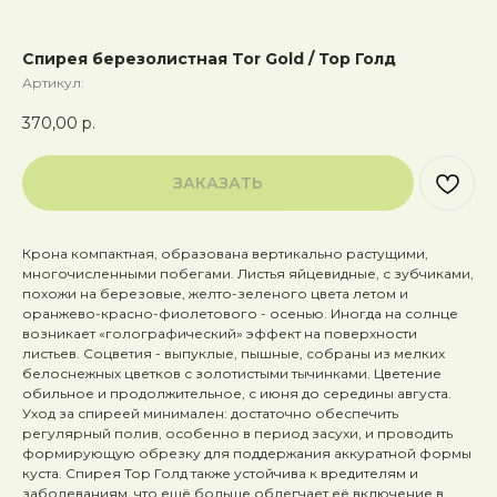
Спирея березолистная Tor Gold / Тор Голд
Артикул:
370,00
р.
ЗАКАЗАТЬ
Крона компактная, образована вертикально растущими,
многочисленными
побегами. Листья яйцевидные, с зубчиками,
похожи на березовые, желто-зеленого цвета летом и
оранжево-красно-фиолетового - осенью. Иногда на солнце
возникает «голографический» эффект на поверхности
листьев. Соцветия - выпуклые, пышные, собраны из мелких
белоснежных цветков с золотистыми тычинками. Цветение
обильное и продолжительное, с июня до середины августа.
Уход за спиреей минимален: достаточно обеспечить
регулярный полив, особенно в период засухи, и проводить
формирующую обрезку для поддержания аккуратной формы
куста. Спирея Тор Голд также устойчива к вредителям и
заболеваниям, что ещё больше облегчает её включение в