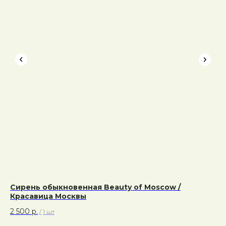
Сирень обыкновенная Beauty of Moscow /
Сп
Красавица Москвы
37
2 500
р.
/
1 шт