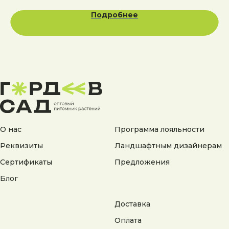
Подробнее
Адрес:
Калужская область, Боровский район, сельское
поселение Асеньевское, деревня Гордеево
Документы:
Политика конфиденциальности
Согласие на обработку персональных данных
О нас
Программа лояльности
Согласие на получение рекламной информации
Реквизиты
Ландшафтным дизайнерам
© 2025 Гордеев Сад. Все права защищены
Сертификаты
Предложения
Не является публичной офертой. Информация
на сайте носит справочный характер
Блог
Разработка сайта
Доставка
Оплата