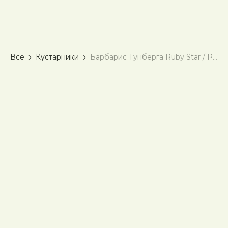
Все
Кустарники
Барбарис Тунберга Ruby Star / Руби Стар