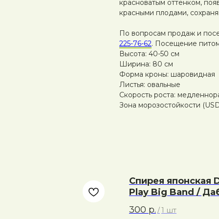
красноватым оттенком, поя
красными плодами, сохраня
По вопросам продаж и пос
225-76-62
. Посещение питом
Высота: 40-50 см
Ширина: 80 см
Форма кроны: шаровидная
Листья: овальные
Скорость роста: медленнор
Зона морозостойкости (USDA
Спирея японская 
Play Big Band / Д
Биг Банд
300
р.
/
1 шт