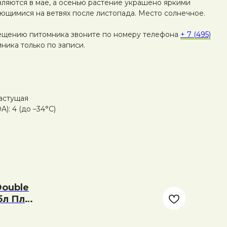
вляются в мае, а осенью растение украшено яркими
ющимися на ветвях после листопада. Место солнечное.
ещению питомника звоните по номеру телефона
+ 7 (495)
ника только по записи.
астущая
): 4 (до –34°C)
Double
абл Плей