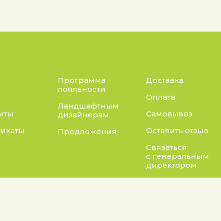
Программа
Доставка
лояльности
г
Оплата
Ландшафтным
иты
Самовывоз
дизайнерам
икаты
Оставить отзыв
Предложения
Связаться
с генеральным
директором
Адрес:
нты:
а конфиденциальности
Калужская область, Бо