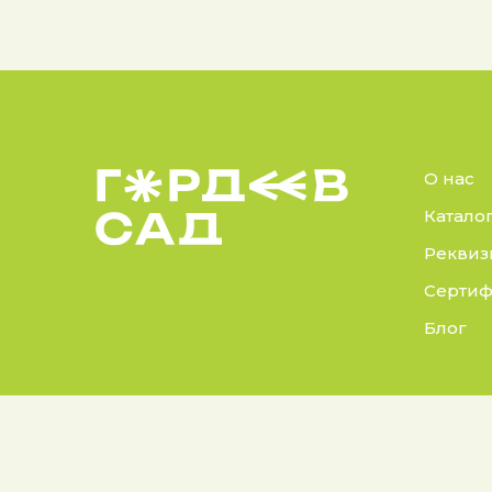
О нас
Катало
Реквиз
Сертиф
Блог
© 2025 Гордеев Сад.
Докуме
Все права защищены
Политик