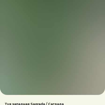
Туя западная Sagrada / Саграда