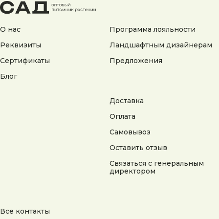
© 2025 Гордеев Сад. Все права защищены
О нас
Программа лояльности
Не является публичной офертой. Информация
на сайте носит справочный характер
Реквизиты
Ландшафтным дизайнерам
Сертификаты
Предложения
Разработка сайта
Блог
Доставка
Оплата
Самовывоз
Оставить отзыв
Связаться с генеральным
директором
Все контакты