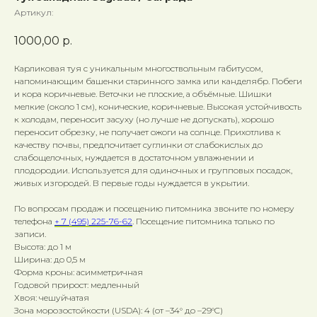
Артикул:
1000,00
р.
Карликовая туя с уникальным многоствольным габитусом,
напоминающим башенки старинного замка или канделябр. Побеги
и кора коричневые. Веточки не плоские, а объёмные. Шишки
мелкие (около 1 см), конические, коричневые. Высокая устойчивость
к холодам, переносит засуху (но лучше не допускать), хорошо
переносит обрезку, не получает ожоги на солнце. Прихотлива к
качеству почвы, предпочитает суглинки от слабокислых до
слабощелочных, нуждается в достаточном увлажнении и
плодородии. Используется для одиночных и групповых посадок,
живых изгородей. В первые годы нуждается в укрытии.
По вопросам продаж и посещению питомника звоните по номеру
телефона
+ 7 (495) 225-76-62
. Посещение питомника только по
записи.
Высота: до 1 м
Ширина: до 0,5 м
Форма кроны: асимметричная
Годовой прирост: медленный
Хвоя: чешуйчатая
Зона морозостойкости (USDA): 4 (от –34° до –29°C)