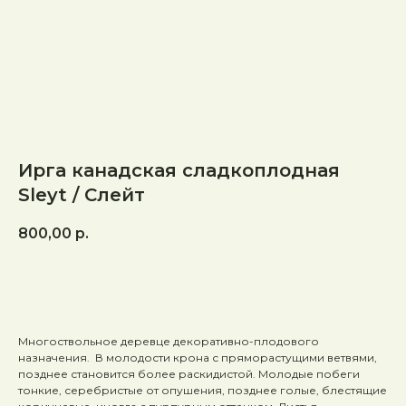
Ирга канадская сладкоплодная
Sleyt / Слейт
800,00
р.
ЗАКАЗАТЬ
Многоствольное деревце декоративно-плодового
назначения
. В молодости крона с пряморастущими ветвями,
позднее становится более раскидистой. Молодые побеги
тонкие, серебристые от опушения, позднее голые, блестящие