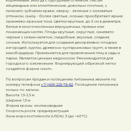
коричневые, иногда с пурпурным оттенком. Листья
яйцевидные или эллиптические, довольно плотные, с
пильчато-зубчатым краем, сверху - зеленые с сизоватым
оттенком, снизу - более светлые, осенью приобретают яркие
оранжево-красные тона. Цветки крупные, до 3 см в диаметре,
белые в многочисленных верхушечных, прямых или
поникающих кистях. Плоды крупные, округлые, синевато-
черные с сизым налетом, съедобные, вкусные, сладкие,
сочные. Используется для создания декоративно-плодных
изгородей, куртин, древесно-кустарниковых групп, а также в
миксбордерах. Применяется для привлечения птиц в сады и
парки. Является ценным медоносом. Рекомендуется для
городского озеленения. Формирующей обрезкой легко
создаётся форма «зонт».
По вопросам продаж и посещению питомника звоните по
номеру телефона
+ 7 (495) 225-76-62
. Посещение питомника
только по записи.
Высота: 1,5-2,5 м
Ширина: 1,5 м
Форма кроны: зонтиковидная
Скорость роста: среднерастущая
Зона морозостойкости (USDA): 3 (до –40°C)