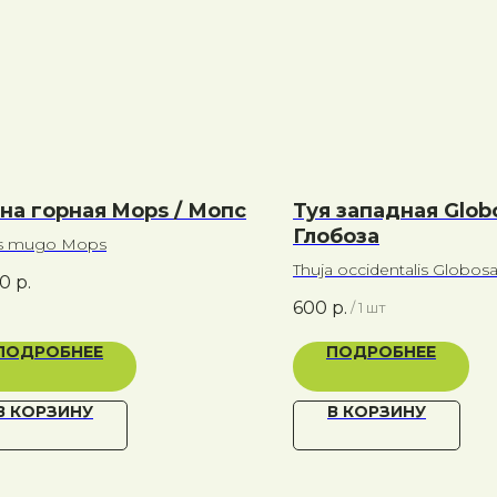
на горная Mops / Мопс
Туя западная Globo
Глобоза
s mugo Mops
Thuja occidentalis Globos
00
р.
600
р.
/
1 шт
ПОДРОБНЕЕ
ПОДРОБНЕЕ
В КОРЗИНУ
В КОРЗИНУ