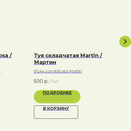
sa /
Туя складчатая Martin /
Ту
Мартин
Sm
a
thuja complicata Martin
thuj
500
р.
500
/
1 шт
ПОДРОБНЕЕ
В КОРЗИНУ