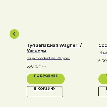
зацкий
Туя западная Wagneri /
Сос
Уагнери
Pinu
olia
thuja occidentalis Wagneri
5 0
550
р.
/
1 шт
ПОДРОБНЕЕ
В КОРЗИНУ