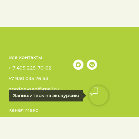
Все контакты
+ 7 495 225-76-62
+7 930 035 76 53
gordeevsad@mail.ru
Запишитесь на экскурсию
Канал ВК
Канал Макс