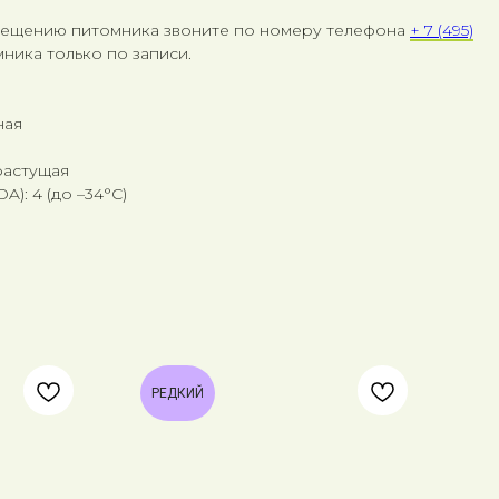
сещению питомника звоните по номеру телефона
+ 7 (495)
ника только по записи.
ная
растущая
): 4 (до –34°C)
РЕДКИЙ
-