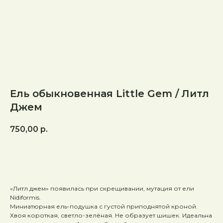
Ель обыкновенная Little Gem / Литл
Джем
750,00
р.
В КОРЗИНУ
«Литл джем» появилась при скрещивании, мутация от ели
Nidiformis.
Миниатюрная ель-подушка с густой приподнятой кроной.
Хвоя короткая, светло-зелёная. Не образует шишек. Идеальна