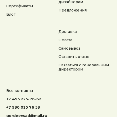
дизайнерам
Сертификаты
Предложения
Блог
Адрес:
Калужская область, Боровский район, сельское
поселение Асеньевское, деревня Гордеево
Доставка
Документы:
Оплата
Политика конфиденциальности
Согласие на обработку персональных данных
Самовывоз
Согласие на получение рекламной информации
Оставить отзыв
© 2025 Гордеев Сад. Все права защищены
Связаться с генеральным
Не является публичной офертой. Информация
директором
на сайте носит справочный характер
Разработка сайта
Все контакты
+7 495 225-76-62
+7 930 035 76 53
gordeevsad@mail.ru