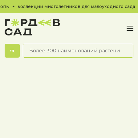
опы
коллекции многолетников для малоуходного сада
Обратный звонок