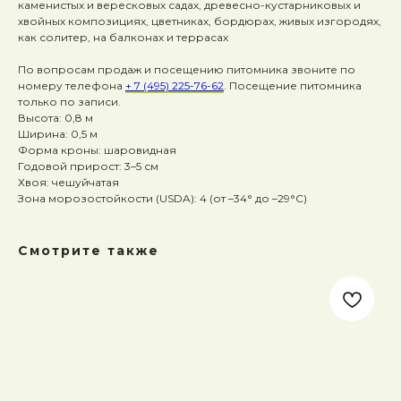
каменистых и вересковых садах, древесно-кустарниковых и
хвойных композициях, цветниках, бордюрах, живых изгородях,
как солитер, на балконах и террасах
По вопросам продаж и посещению питомника звоните по
номеру телефона
+ 7 (495) 225-76-62
. Посещение питомника
только по записи.
Высота: 0,8 м
Ширина: 0,5 м
Форма кроны: шаровидная
Годовой прирост: 3–5 см
Хвоя: чешуйчатая
Зона морозостойкости (USDA): 4 (от –34° до –29°C)
Смотрите также