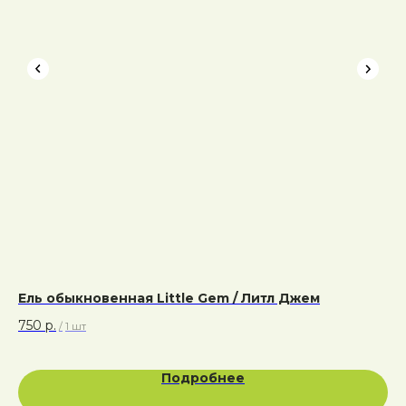
Ель обыкновенная Little Gem / Литл Джем
Ту
750
р.
1 
/
1 шт
Подробнее
Адрес: