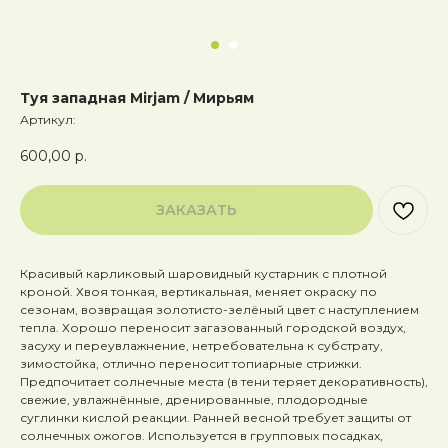
Туя западная Mirjam / Мирьям
Артикул:
600,00
р.
ЗАКАЗАТЬ
Красивый карликовый шаровидный кустарник с плотной
кроной. Хвоя тонкая, вертикальная, меняет окраску по
сезонам, возвращая золотисто-зелёный цвет с наступлением
тепла. Хорошо переносит загазованный городской воздух,
засуху и переувлажнение, нетребовательна к субстрату,
зимостойка, отлично переносит топиарные стрижки.
Предпочитает солнечные места (в тени теряет декоративность),
свежие, увлажнённые, дренированные, плодородные
суглинки кислой реакции. Ранней весной требует защиты от
солнечных ожогов. Используется в групповых посадках,