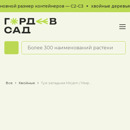
овной размер контейнеров — С2-С3
хвойные деревья и
Обратный звонок
Все
Хвойные
Туя западная Mirjam / Мирьям