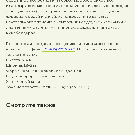
особенностью. Обладает высокой морозостойкостью.
Благодаря компактности и декоративности идеально подходит
для одиночных (солитерных) посадок на газоне, создания
живых изгородей и аллей, использования в качестве
центрального элемента в композициях с другими хвойными и
лиственными растениями, в японских садах, альпинариях и
миксбордерах.
По вопросам продаж и посещению питомника звоните по
номеру телефона
+ 7 (495) 225-76-62
. Посещение питомника
только по записи.
Высота: 3–4 м
Ширина: 1,8–2 м
Форма кроны: широкопирамидальная
Годовой прирост: медленный
Хвоя: чешуйчатая
Зона морозостойкости (USDA): 5 (до –30°C)
Смотрите также