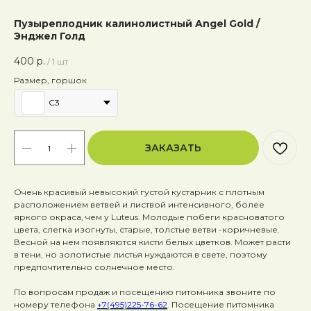
Пузыреплодник калинолистный Angel Gold /
Энджел Голд
400
р.
/
1 шт
Размер, горшок
C3
ЗАКАЗАТЬ
Очень красивый невысокий густой кустарник с плотным
расположением ветвей и листвой интенсивного, более
яркого окраса, чем у Luteus. Молодые побеги красноватого
цвета, слегка изогнуты, старые, толстые ветви -коричневые.
Весной на нем появляются кисти белых цветков. Может расти
в тени, но золотистые листья нуждаются в свете, поэтому
предпочтительно солнечное место.
По вопросам продаж и посещению питомника звоните по
номеру телефона
+7(495)225-76-62
. Посещение питомника