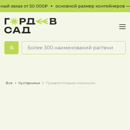
ый заказ от 50 000₽
основной размер контейнеров — 
Обратный звонок
Все
Кустарники
Пузыреплодник калинолистный Angel Gold / Энджел Голд