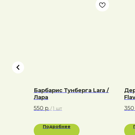
тл
Барбарис Тунберга Lara /
Дер
Лара
Fla
550
р.
350
/
1 шт
Подробнее