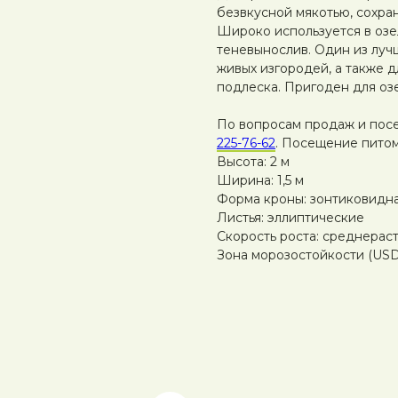
безвкусной мякотью, сохран
Широко используется в озе
теневынослив. Один из луч
живых изгородей, а также д
подлеска. Пригоден для оз
По вопросам продаж и пос
225-76-62
. Посещение питом
Высота: 2 м
Ширина: 1,5 м
Форма кроны: зонтиковидн
Листья: эллиптические
Скорость роста: среднерас
Зона морозостойкости (USDA