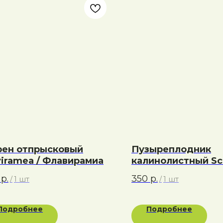
ен отпрысковый
Пузыреплодник
viramea / Флавирамиа
калинолистный Sc
Шух
р.
350
р.
/
1 шт
/
1 шт
Подробнее
Подробнее