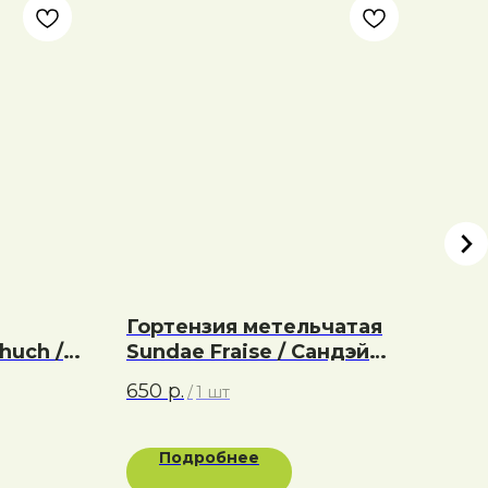
Гортензия метельчатая
Ба
huch /
Sundae Fraise / Сандэй
Roc
Фрайз
650
р.
550
/
1 шт
Подробнее