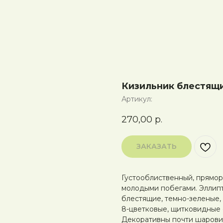
Кизильник блестящ
Артикул:
270,00
р.
ЗАКАЗАТЬ
Густооблиственный, прямор
молодыми побегами. Эллипт
блестящие, темно-зеленые,
8-цветковые, щитковидные с
Декоративны почти шаровид