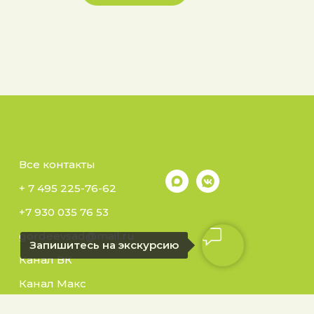
Все контакты
+ 7 495 225-76-62
+7 930 035 76 53
gordeevsad@mail.ru
Запишитесь на экскурсию
Канал ВК
Канал Макс