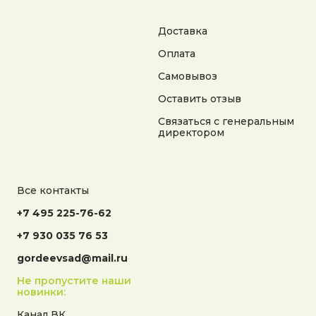
Адрес:
Калужская область, Боровский район, сельское
поселение Асеньевское, деревня Гордеево
Доставка
Оплата
Документы:
Политика конфиденциальности
Самовывоз
Согласие на обработку персональных данных
Согласие на получение рекламной информации
Оставить отзыв
Связаться с генеральным
© 2025 Гордеев Сад. Все права защищены
директором
Не является публичной офертой. Информация
на сайте носит справочный характер
Разработка сайта
Все контакты
+7 495 225-76-62
+7 930 035 76 53
gordeevsad@mail.ru
Не пропустите наши
новинки:
Канал ВК