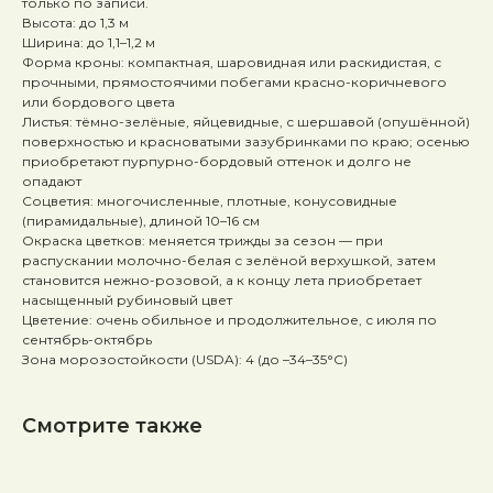
только по записи.
Высота: до 1,3 м
Ширина: до 1,1–1,2 м
Форма кроны: компактная, шаровидная или раскидистая, с
прочными, прямостоячими побегами красно-коричневого
или бордового цвета
Листья: тёмно-зелёные, яйцевидные, с шершавой (опушённой)
поверхностью и красноватыми зазубринками по краю; осенью
приобретают пурпурно-бордовый оттенок и долго не
опадают
Соцветия: многочисленные, плотные, конусовидные
(пирамидальные), длиной 10–16 см
Окраска цветков: меняется трижды за сезон — при
распускании молочно-белая с зелёной верхушкой, затем
становится нежно-розовой, а к концу лета приобретает
насыщенный рубиновый цвет
Цветение: очень обильное и продолжительное, с июля по
сентябрь-октябрь
Зона морозостойкости (USDA): 4 (до –34–35°C)
Смотрите также