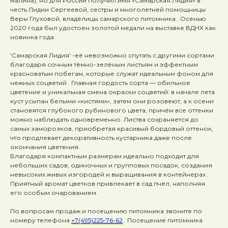
малина), но для России получил имя «Самарская Лидия» в
честь Лидии Сергеевой, сестры и многолетней помощницы
Веры Глуховой, владелицы самарского питомника . Осенью
2020 года был удостоен золотой медали на выставке ВДНХ как
новинка года .
'Самарская Лидия' -её невозможно спутать с другими сортами
благодаря сочным тёмно-зелёным листьям и эффектным
красноватым побегам, которые служат идеальным фоном для
нежных соцветий . Главная гордость сорта — обильное
цветение и уникальная смена окраски соцветий: в начале лета
куст усыпан белыми «кистями», затем они розовеют, а к осени
становятся глубокого рубинового цвета, причём все оттенки
можно наблюдать одновременно. Листва сохраняется до
самых заморозков, приобретая красивый бордовый оттенок,
что продлевает декоративность кустарника даже после
окончания цветения.
Благодаря компактным размерам идеально подходит для
небольших садов, одиночных и групповых посадок, создания
невысоких живых изгородей и выращивания в контейнерах .
Приятный аромат цветков привлекает в сад пчёл, наполняя
его особым очарованием.
По вопросам продаж и посещению питомника звоните по
номеру телефона
+7(495)225-76-62
. Посещение питомника