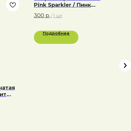
Pink Sparkler / Пинк
Р
Спарклер
300
р.
/
1 шт
Подробнее
чатая
Ир
тит
сла
Сл
80