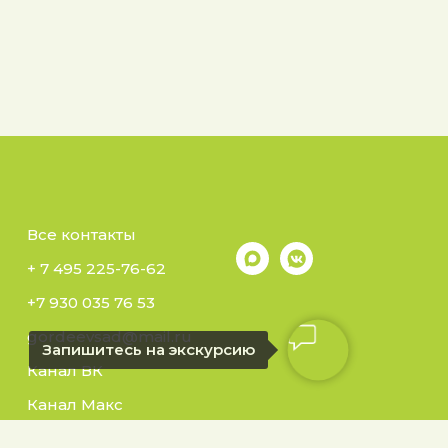
Все контакты
+ 7 495 225-76-62
+7 930 035 76 53
gordeevsad@mail.ru
Запишитесь на экскурсию
Канал ВК
Канал Макс