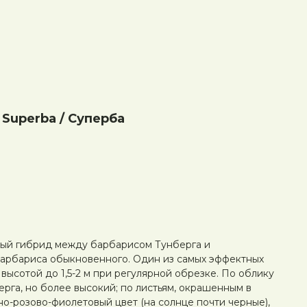
Superba / Суперба
ый гибрид между барбарисом Тунберга и
арбариса обыкновенного. Один из самых эффектных
высотой до 1,5-2 м при регулярной обрезке. По облику
рга, но более высокий; по листьям, окрашенным в
но-розово-фиолетовый цвет (на солнце почти черные),