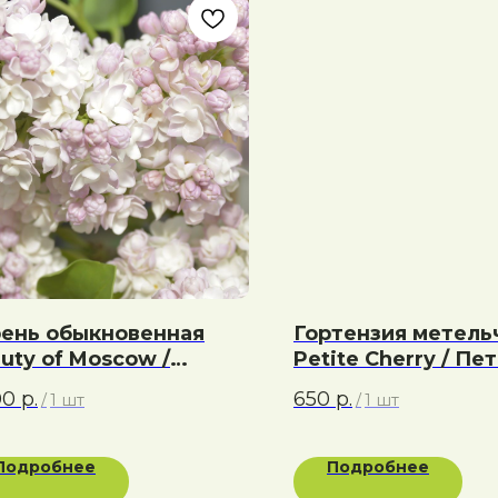
ень обыкновенная
Гортензия метель
uty of Moscow /
Petite Cherry / Пе
савица Москвы
Черри
00
р.
650
р.
/
1 шт
/
1 шт
Подробнее
Подробнее