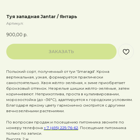
Туя западная Jantar / Янтарь
Артикул:
900,00
р.
ЗАКАЗАТЬ
Польский сорт, полученный от туи 'Smaragd'. Крона
вертикальная, узкая, формируется практически
самостоятельно. Хвоя жёлто-зелёная, к зиме приобретает
бронзовый оттенок. Незрелые шишки жёлто-зелёные, затем
коричневеют. Неприхотлива, проста в культивировании,
морозостойка (до –36°C), адаптируется к городским условиям.
Благодаря яркому цвету гармонично смотрится с другими
вечнозелёными растениями.
По вопросам продаж и посещению питомника звоните по
номеру телефона
+ 7 (495) 225-76-62
. Посещение питомника
только по записи.
Высота: 2 м