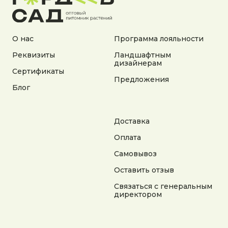
Согласие на обработку персональных данных
Согласие на получение рекламной информации
© 2025 Гордеев Сад. Все права защищены
О нас
Программа лояльности
Не является публичной офертой. Информация
на сайте носит справочный характер
Реквизиты
Ландшафтным
дизайнерам
Сертификаты
Разработка сайта
Предложения
Блог
Доставка
Оплата
Самовывоз
Оставить отзыв
Связаться с генеральным
директором