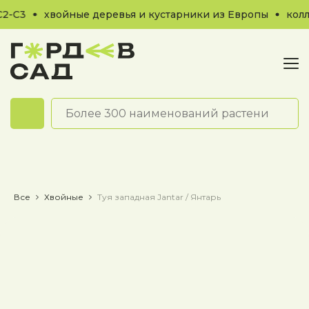
-С3
хвойные деревья и кустарники из Европы
колле
Обратный звонок
Все
Хвойные
Туя западная Jantar / Янтарь