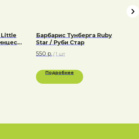
Little
Барбарис Тунберга Ruby
Ря
ринцесс
Star / Руби Стар
Se
цесса
550
р.
50
/
1 шт
Подробнее