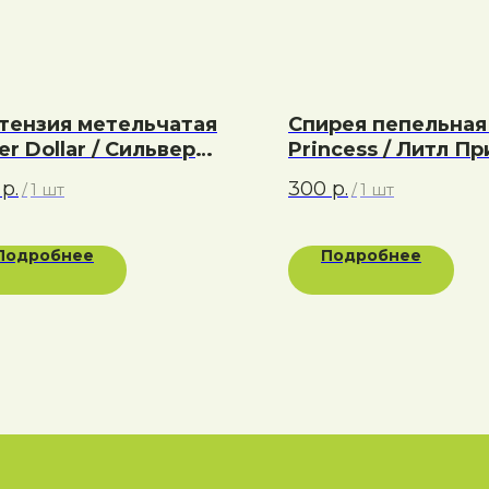
тензия метельчатая
Спирея пепельная 
ver Dollar / Сильвер
Princess / Литл П
ллар
/ Маленькая прин
р.
300
р.
/
1 шт
/
1 шт
Подробнее
Подробнее