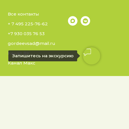
Все контакты
+ 7 495 225-76-62
+7 930 035 76 53
gordeevsad@mail.ru
Канал ВК
Запишитесь на экскурсию
Канал Макс
ровский
ение
Гордеево
Разработка сайта