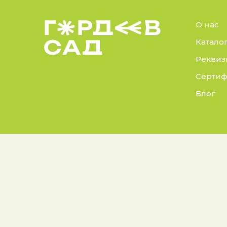
О нас
Катало
Реквиз
Сертиф
Блог
© 2025 Гордеев Сад.
Докуме
Все права защищены
Политик
Не является публичной
Согласие
офертой. Информация на сайте
носит справочный характер
Согласи