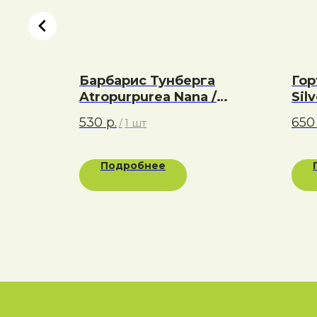
чатая
Барбарис Тунберга
Гор
Atropurpurea Nana /
Sil
Атропурпуреа Нана
До
530
р.
650
/
1 шт
Подробнее