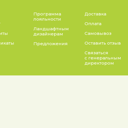
Программа
Доставка
лояльности
г
Оплата
Ландшафтным
иты
Самовывоз
дизайнерам
икаты
Оставить отзыв
Предложения
Связаться
с генеральным
директором
Адрес:
нты:
а конфиденциальности
Калужская область, Бо
район, сельское посел
 на обработку персональных данных
Асеньевское, деревня 
е на получение рекламной информации